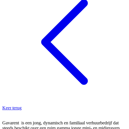
Keer terug
Gavarent is een jong, dynamisch en familiaal verhuurbedrijf dat
steeds beschikt over een ruim gamma jonge mini- en midigravers,